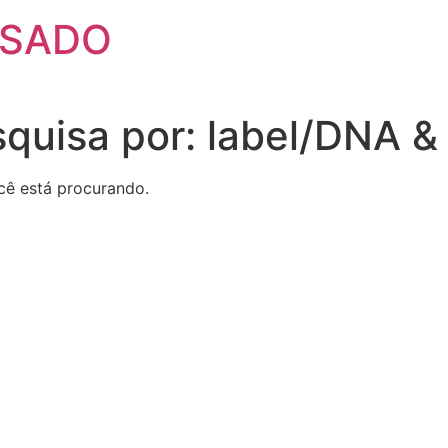
SSADO
squisa por:
label/DNA &
cê está procurando.